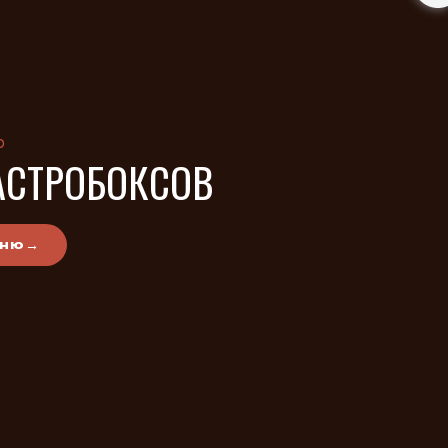
Ю
АСТРОБОКСОВ
→
еню