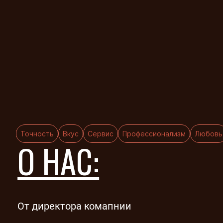
Точность
Вкус
Сервис
Профессионализм
Любовь
О НАС:
От директора комапнии