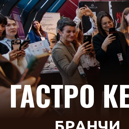
ГАСТРО К
Ф
У
Д
З
О